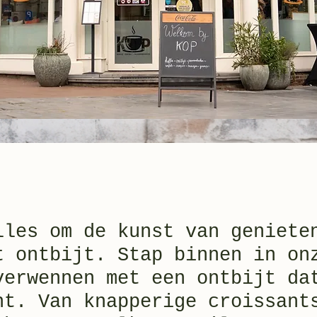
lles om de kunst van geniete
t ontbijt. Stap binnen in on
verwennen met een ontbijt da
nt. Van knapperige croissant