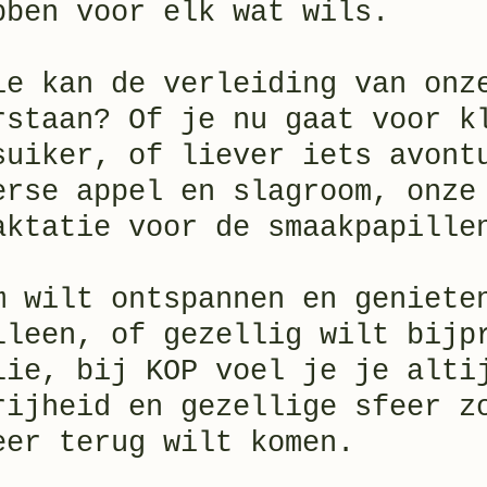
bben voor elk wat wils.
ie kan de verleiding van onz
rstaan? Of je nu gaat voor k
suiker, of liever iets avont
erse appel en slagroom, onze
aktatie voor de smaakpapille
m wilt ontspannen en geniete
lleen, of gezellig wilt bijp
lie, bij KOP voel je je alti
rijheid en gezellige sfeer z
eer terug wilt komen.