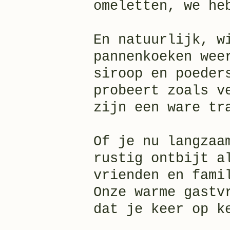
omeletten, we he
En natuurlijk, w
pannenkoeken wee
siroop en poeder
probeert zoals v
zijn een ware tr
Of je nu langzaa
rustig ontbijt a
vrienden en fami
Onze warme gastv
dat je keer op k