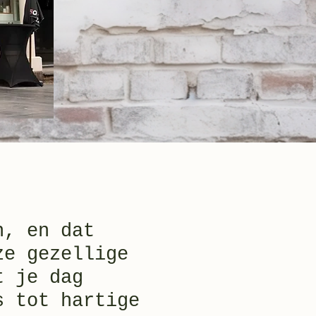
n, en dat
ze gezellige
t je dag
s tot hartige