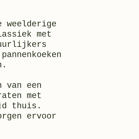
e weelderige
lassiek met
uurlijkers
 pannenkoeken
n.
n van een
raten met
jd thuis.
orgen ervoor